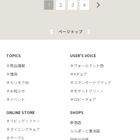
1
2
3
4
ページトップ
TOPICS
USER’S VOICE
＃商品情報
＃ウォールナット色
＃雑貨
＃Kチェア
＃カリモク60
＃スタンダードブラック
＃お知らせ
＃モケットグリーン
＃イベント
＃ロビーチェア
ONLINE STORE
SHOPS
＃リビングソファー
新宿店
＃ダイニングチェア
ららぽーと豊洲店
＃テーブル
自由が丘店