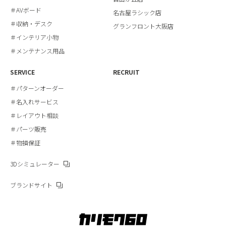
＃AVボード
名古屋ラシック店
＃収納・デスク
グランフロント大阪店
＃インテリア小物
＃メンテナンス用品
SERVICE
RECRUIT
＃パターンオーダー
＃名入れサービス
＃レイアウト相談
＃パーツ販売
＃物損保証
3Dシミュレーター
ブランドサイト