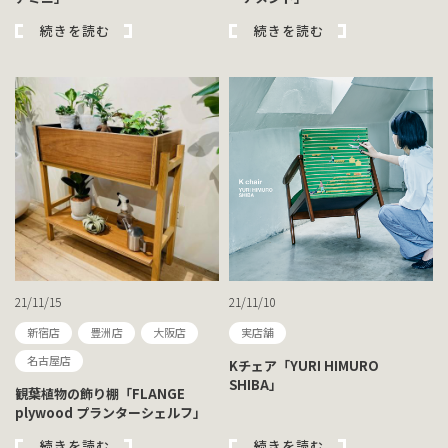
続きを読む
続きを読む
21/11/15
21/11/10
新宿店
豊洲店
大阪店
実店舗
名古屋店
Kチェア「YURI HIMURO
SHIBA」
観葉植物の飾り棚「FLANGE
plywood プランターシェルフ」
続きを読む
続きを読む