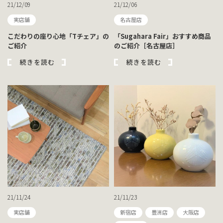
21/12/09
21/12/06
実店舗
名古屋店
こだわりの座り心地「Tチェア」の
「Sugahara Fair」おすすめ商品
ご紹介
のご紹介［名古屋店］
続きを読む
続きを読む
21/11/24
21/11/23
実店舗
新宿店
豊洲店
大阪店