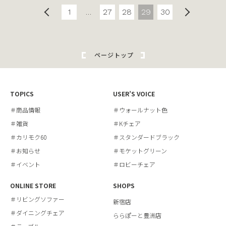
1
…
27
28
29
30
ページトップ
TOPICS
USER’S VOICE
＃商品情報
＃ウォールナット色
＃雑貨
＃Kチェア
＃カリモク60
＃スタンダードブラック
＃お知らせ
＃モケットグリーン
＃イベント
＃ロビーチェア
ONLINE STORE
SHOPS
＃リビングソファー
新宿店
＃ダイニングチェア
ららぽーと豊洲店