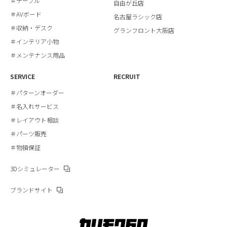
＃テーブル
自由が丘店
＃AVボード
名古屋ラシック店
＃収納・デスク
グランフロント大阪店
＃インテリア小物
＃メンテナンス用品
SERVICE
RECRUIT
＃パターンオーダー
＃名入れサービス
＃レイアウト相談
＃パーツ販売
＃物損保証
3Dシミュレーター
ブランドサイト