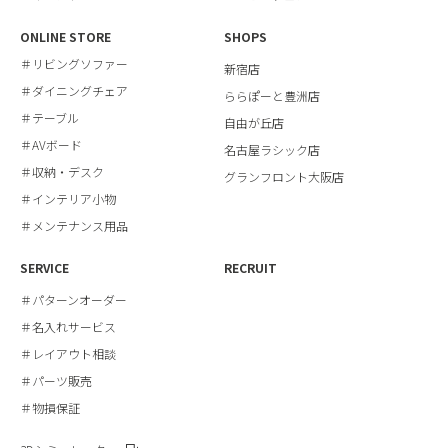
ONLINE STORE
SHOPS
＃リビングソファー
新宿店
＃ダイニングチェア
ららぽーと豊洲店
＃テーブル
自由が丘店
＃AVボード
名古屋ラシック店
＃収納・デスク
グランフロント大阪店
＃インテリア小物
＃メンテナンス用品
SERVICE
RECRUIT
＃パターンオーダー
＃名入れサービス
＃レイアウト相談
＃パーツ販売
＃物損保証