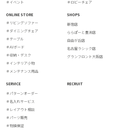
＃イベント
＃ロビーチェア
ONLINE STORE
SHOPS
＃リビングソファー
新宿店
＃ダイニングチェア
ららぽーと豊洲店
＃テーブル
自由が丘店
＃AVボード
名古屋ラシック店
＃収納・デスク
グランフロント大阪店
＃インテリア小物
＃メンテナンス用品
SERVICE
RECRUIT
＃パターンオーダー
＃名入れサービス
＃レイアウト相談
＃パーツ販売
＃物損保証