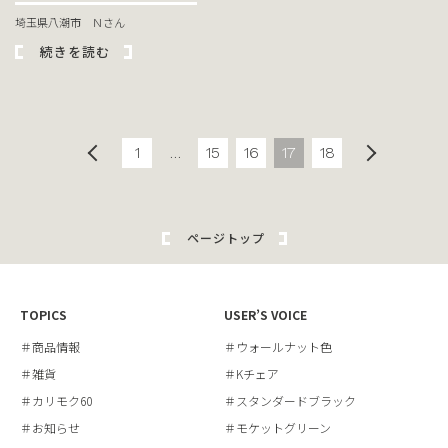
埼玉県八潮市 Ｎさん
続きを読む
1
…
15
16
17
18
ページトップ
TOPICS
USER’S VOICE
＃商品情報
＃ウォールナット色
＃雑貨
＃Kチェア
＃カリモク60
＃スタンダードブラック
＃お知らせ
＃モケットグリーン