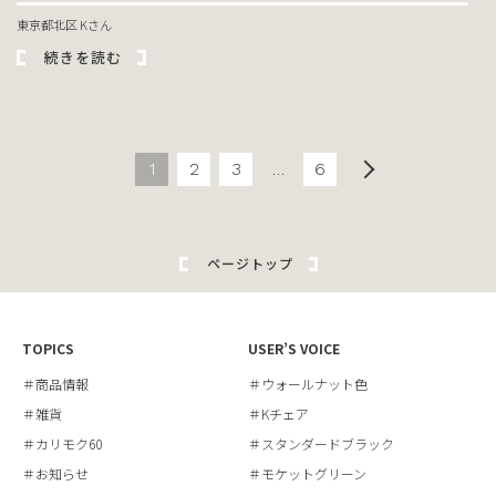
東京都北区 Kさん
続きを読む
1
2
3
…
6
ページトップ
TOPICS
USER’S VOICE
＃商品情報
＃ウォールナット色
＃雑貨
＃Kチェア
＃カリモク60
＃スタンダードブラック
＃お知らせ
＃モケットグリーン