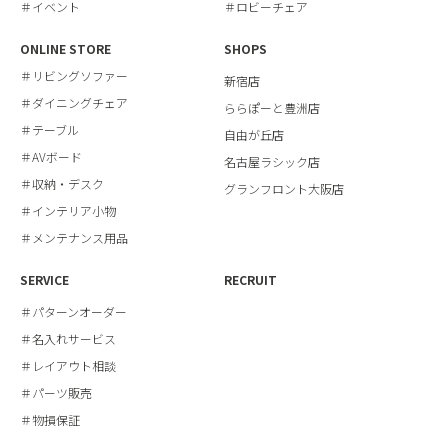
＃イベント
＃ロビーチェア
ONLINE STORE
SHOPS
＃リビングソファー
新宿店
＃ダイニングチェア
ららぽーと豊洲店
＃テーブル
自由が丘店
＃AVボード
名古屋ラシック店
＃収納・デスク
グランフロント大阪店
＃インテリア小物
＃メンテナンス用品
SERVICE
RECRUIT
＃パターンオーダー
＃名入れサービス
＃レイアウト相談
＃パーツ販売
＃物損保証