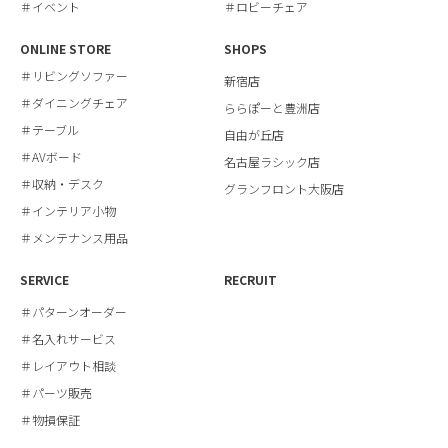
＃イベント
＃ロビーチェア
ONLINE STORE
SHOPS
＃リビングソファー
新宿店
＃ダイニングチェア
ららぽーと豊洲店
＃テーブル
自由が丘店
＃AVボード
名古屋ラシック店
＃収納・デスク
グランフロント大阪店
＃インテリア小物
＃メンテナンス用品
SERVICE
RECRUIT
＃パターンオーダー
＃名入れサービス
＃レイアウト相談
＃パーツ販売
＃物損保証