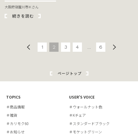
大阪府寝屋川市Ｋさん
続きを読む
1
2
3
4
…
6
ページトップ
TOPICS
USER’S VOICE
＃商品情報
＃ウォールナット色
＃雑貨
＃Kチェア
＃カリモク60
＃スタンダードブラック
＃お知らせ
＃モケットグリーン