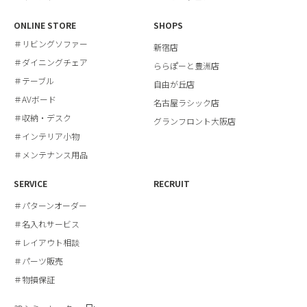
ONLINE STORE
SHOPS
＃リビングソファー
新宿店
＃ダイニングチェア
ららぽーと豊洲店
＃テーブル
自由が丘店
＃AVボード
名古屋ラシック店
＃収納・デスク
グランフロント大阪店
＃インテリア小物
＃メンテナンス用品
SERVICE
RECRUIT
＃パターンオーダー
＃名入れサービス
＃レイアウト相談
＃パーツ販売
＃物損保証