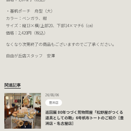
・基帆ポーチ 舟型（大）
カラー：ベンガラ、紺
サイズ：縦13×横/上部20、下部14×マチ6（㎝）
価格：2,420円（税込）
なくなり次第終了の商品もございますのでご了承ください。
自由が丘店スタッフ 安澤
関連記事
26/08/06
豊洲店
巡回展 80年つづく荒物問屋「松野屋がつくる
道具としての鞄」6号帆布トートのご紹介［豊
洲店・名古屋店］