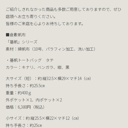
ご紹介しきれなかった商品も多数ご用意しておりますので、ぜひ
店頭へお立ち寄りください。
皆様のご来店を心よりお待ちしております。
■倉敷帆布
「基帆」シリーズ
素材：綿帆布（10号、パラフィン加工、洗い加工）
・基帆トートバッグ タテ
カラー：キナリ、ベンガラ、紺、黒
大サイズ（短）：約 縦32.5×横29×マチ14（㎝）
持ち手長さ：約25.5㎝
重量：約400ｇ
外ポケット×1、内ポケット×2
価格：6,380円（税込）
小サイズ：約 縦25.5×横22×マチ12（㎝）
持ち手長さ：約25㎝