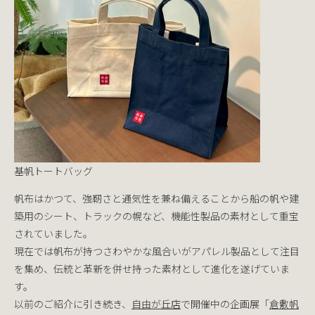
基帆トートバッグ
帆布はかつて、強靭さと通気性を兼ね備えることから船の帆や建
築用のシート、トラックの幌など、機能性製品の素材として重宝
されていました。
現在では帆布が持つさわやかな風合いがアパレル製品として注目
を集め、伝統と革新を併せ持った素材として進化を遂げていま
す。
以前のご紹介に引き続き、
自由が丘店
で開催中の企画展「
倉敷帆