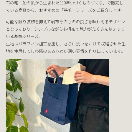
布の鞄 船の帆から生まれた130年つづくものづくり
」で販売し
ている商品から、おすすめの「基帆」シリーズをご紹介します。
可能な限り装飾を抑えて帆布そのものの良さを味わえるデザイン
となっており、シンプルながらも帆布の魅力がたくさん詰まって
いる基帆シリーズ。
生地はパラフィン加工を施し、さらに洗いをかけて収縮させた生
地を使用してしわ感のある味わい深い表情を作り出しています。