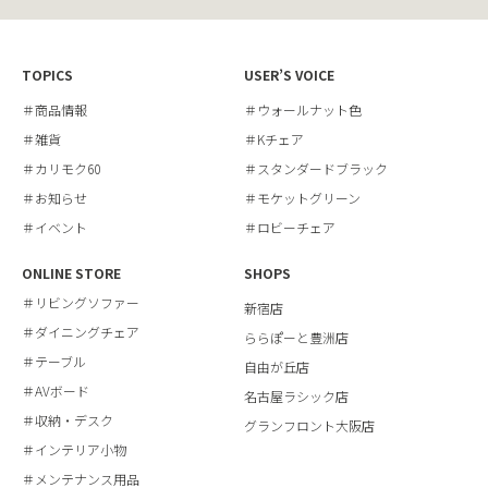
TOPICS
USER’S VOICE
＃商品情報
＃ウォールナット色
＃雑貨
＃Kチェア
＃カリモク60
＃スタンダードブラック
＃お知らせ
＃モケットグリーン
＃イベント
＃ロビーチェア
ONLINE STORE
SHOPS
＃リビングソファー
新宿店
＃ダイニングチェア
ららぽーと豊洲店
＃テーブル
自由が丘店
＃AVボード
名古屋ラシック店
＃収納・デスク
グランフロント大阪店
＃インテリア小物
＃メンテナンス用品