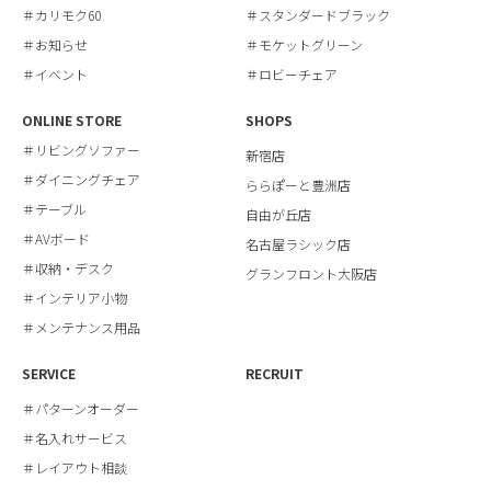
＃カリモク60
＃スタンダードブラック
＃お知らせ
＃モケットグリーン
＃イベント
＃ロビーチェア
ONLINE STORE
SHOPS
＃リビングソファー
新宿店
＃ダイニングチェア
ららぽーと豊洲店
＃テーブル
自由が丘店
＃AVボード
名古屋ラシック店
＃収納・デスク
グランフロント大阪店
＃インテリア小物
＃メンテナンス用品
SERVICE
RECRUIT
＃パターンオーダー
＃名入れサービス
＃レイアウト相談