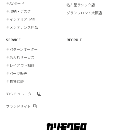
＃AVボード
名古屋ラシック店
＃収納・デスク
グランフロント大阪店
＃インテリア小物
＃メンテナンス用品
SERVICE
RECRUIT
＃パターンオーダー
＃名入れサービス
＃レイアウト相談
＃パーツ販売
＃物損保証
3Dシミュレーター
ブランドサイト