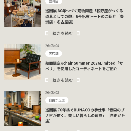
豊洲店
巡回展 80年つづく荒物問屋「松野屋がつくる
道具としての鞄」6号帆布トートのご紹介［豊
洲店・名古屋店］
続きを読む
26/08/04
実店舗
期間限定Kchair Summer 2026Limited「サ
ペリ」を使用したコーディネートをご紹介
続きを読む
26/08/03
自由が丘店
巡回展 70年紡ぐBUNACOの手仕事「青森のブ
ナ材が描く、美しい暮らしの道具」［自由が丘
店］