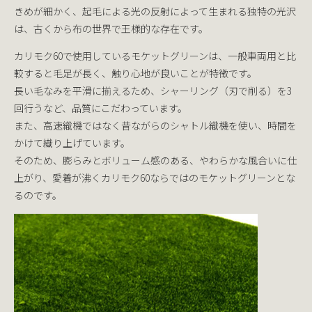
きめが細かく、起毛による光の反射によって生まれる独特の光沢
は、古くから布の世界で王様的な存在です。
カリモク60で使用しているモケットグリーンは、一般車両用と比
較すると毛足が長く、触り心地が良いことが特徴です。
長い毛なみを平滑に揃えるため、シャーリング（刃で削る）を3
回行うなど、品質にこだわっています。
また、高速織機ではなく昔ながらのシャトル織機を使い、時間を
かけて織り上げています。
そのため、膨らみとボリューム感のある、やわらかな風合いに仕
上がり、愛着が沸くカリモク60ならではのモケットグリーンとな
るのです。