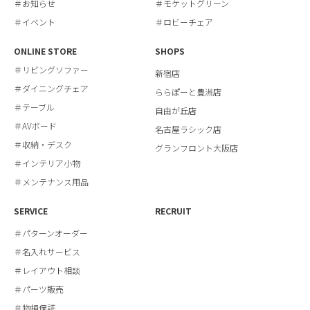
＃お知らせ
＃モケットグリーン
＃イベント
＃ロビーチェア
ONLINE STORE
SHOPS
＃リビングソファー
新宿店
＃ダイニングチェア
ららぽーと豊洲店
＃テーブル
自由が丘店
＃AVボード
名古屋ラシック店
＃収納・デスク
グランフロント大阪店
＃インテリア小物
＃メンテナンス用品
SERVICE
RECRUIT
＃パターンオーダー
＃名入れサービス
＃レイアウト相談
＃パーツ販売
＃物損保証