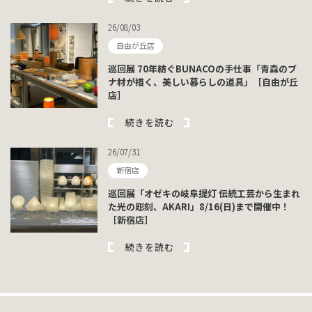
26/08/03
自由が丘店
巡回展 70年紡ぐBUNACOの手仕事「青森のブ
ナ材が描く、美しい暮らしの道具」［自由が丘
店］
続きを読む
26/07/31
新宿店
巡回展「オゼキの岐阜提灯 伝統工芸から生まれ
た光の彫刻、AKARI」8/16(日)まで開催中！
［新宿店］
続きを読む