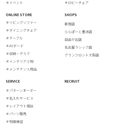
＃イベント
＃ロビーチェア
ONLINE STORE
SHOPS
＃リビングソファー
新宿店
＃ダイニングチェア
ららぽーと豊洲店
＃テーブル
自由が丘店
＃AVボード
名古屋ラシック店
＃収納・デスク
グランフロント大阪店
＃インテリア小物
＃メンテナンス用品
SERVICE
RECRUIT
＃パターンオーダー
＃名入れサービス
＃レイアウト相談
＃パーツ販売
＃物損保証