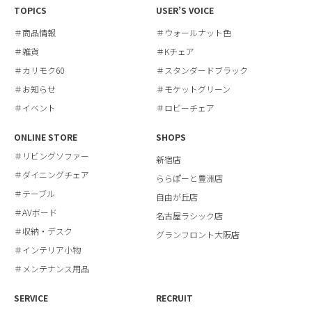
TOPICS
USER’S VOICE
＃商品情報
＃ウォールナット色
＃雑貨
＃Kチェア
＃カリモク60
＃スタンダードブラック
＃お知らせ
＃モケットグリーン
＃イベント
＃ロビーチェア
ONLINE STORE
SHOPS
＃リビングソファー
新宿店
＃ダイニングチェア
ららぽーと豊洲店
＃テーブル
自由が丘店
＃AVボード
名古屋ラシック店
＃収納・デスク
グランフロント大阪店
＃インテリア小物
＃メンテナンス用品
SERVICE
RECRUIT