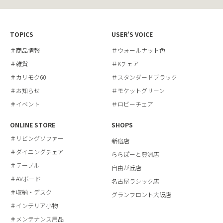
TOPICS
USER’S VOICE
＃商品情報
＃ウォールナット色
＃雑貨
＃Kチェア
＃カリモク60
＃スタンダードブラック
＃お知らせ
＃モケットグリーン
＃イベント
＃ロビーチェア
ONLINE STORE
SHOPS
＃リビングソファー
新宿店
＃ダイニングチェア
ららぽーと豊洲店
＃テーブル
自由が丘店
＃AVボード
名古屋ラシック店
＃収納・デスク
グランフロント大阪店
＃インテリア小物
＃メンテナンス用品