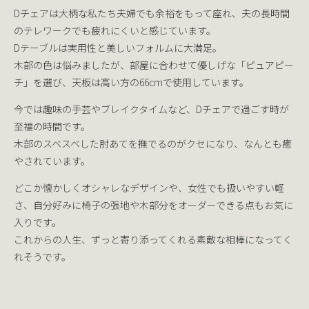
Dチェアは大柄な私たち夫婦でも余裕をもって座れ、夫の長時間
のテレワークでも疲れにくいと感じています。
Dテーブルは実用性と美しいフォルムに大満足。
木部の色は悩みましたが、部屋に合わせて優しげな「ピュアピー
チ」を選び、天板は高い方の66cmで使用しています。
今では趣味の手芸やブレイクタイムなど、Dチェアで過ごす時が
至福の時間です。
木部のスベスベした肘あてを撫でるのがクセになり、なんとも癒
やされています。
どこか懐かしくオシャレなデザインや、女性でも扱いやすい軽
さ、自分好みに椅子の張地や木部分をオーダーできる点もお気に
入りです。
これからの人生、ずっと寄り添ってくれる素敵な相棒になってく
れそうです。