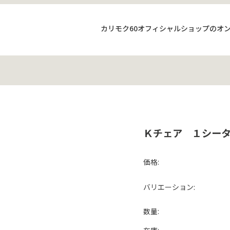
カリモク60オフィシャルショップの
オ
Ｋチェア １シー
価格:
バリエーション:
数量: