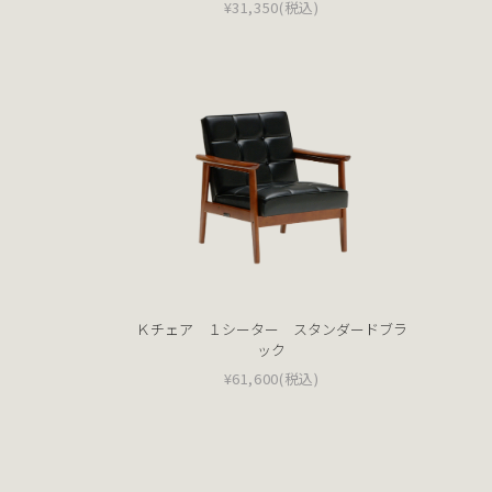
¥31,350
(税込)
Ｋチェア １シーター スタンダードブラ
ック
¥61,600
(税込)