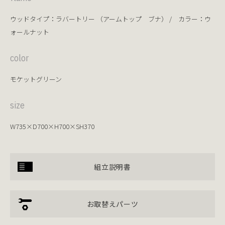
ウッドタイプ：ラバートリー （アームトップ ブナ） / カラー：ウ
ォールナット
color
モケットグリーン
size
W735×D700×H700×SH370
組立説明書
お取替えパーツ