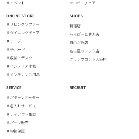
＃イベント
＃ロビーチェア
ONLINE STORE
SHOPS
＃リビングソファー
新宿店
＃ダイニングチェア
ららぽーと豊洲店
＃テーブル
自由が丘店
＃AVボード
名古屋ラシック店
＃収納・デスク
グランフロント大阪店
＃インテリア小物
＃メンテナンス用品
SERVICE
RECRUIT
＃パターンオーダー
＃名入れサービス
＃レイアウト相談
＃パーツ販売
＃物損保証