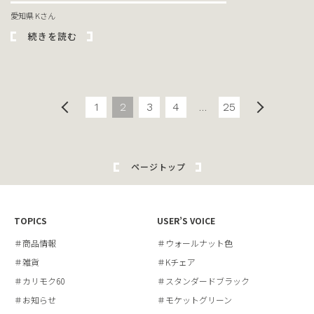
愛知県 Kさん
続きを読む
1
2
3
4
…
25
ページトップ
TOPICS
USER’S VOICE
＃商品情報
＃ウォールナット色
＃雑貨
＃Kチェア
＃カリモク60
＃スタンダードブラック
＃お知らせ
＃モケットグリーン