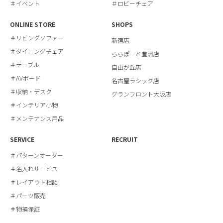
＃イベント
＃ロビーチェア
ONLINE STORE
SHOPS
＃リビングソファー
新宿店
＃ダイニングチェア
ららぽーと豊洲店
＃テーブル
自由が丘店
＃AVボード
名古屋ラシック店
＃収納・デスク
グランフロント大阪店
＃インテリア小物
＃メンテナンス用品
SERVICE
RECRUIT
＃パターンオーダー
＃名入れサービス
＃レイアウト相談
＃パーツ販売
＃物損保証