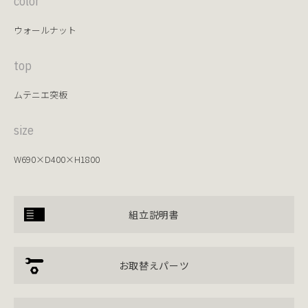
color
ウォールナット
top
ムテニエ突板
size
W690×D400×H1800
組立説明書
お取替えパーツ